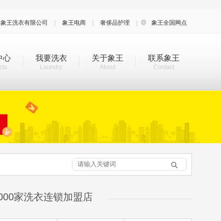
海象王洗衣有限公司
|
象王电商
|
奢侈品护理
|

象王全国网点
中心
我要洗衣
关于象王
联系象王
cts
Laundry
About
Contact

000家洗衣连锁加盟店