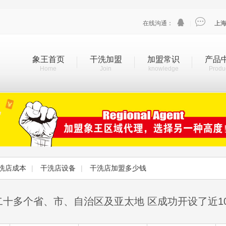


在线沟通：
|
上
象王首页
干洗加盟
加盟常识
产品
Home
Join
knowledge
Produ
洗店成本
|
干洗店设备
|
干洗店加盟多少钱
二十多个省、市、自治区及亚太地 区成功开设了近1