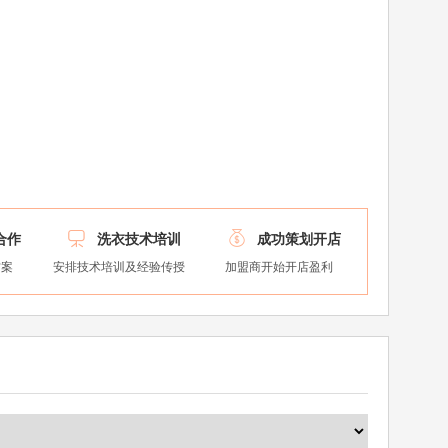


合作
洗衣技术培训
成功策划开店
方案
安排技术培训及经验传授
加盟商开始开店盈利