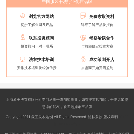
中国服装干洗行业优质品牌


浏览官方网站
免费索取资料
初步了解公司及产品
详细了解产品及报价


联系投资顾问
考察洽谈合作
投资顾问一对一联系
与总部确定投资方案


洗衣技术培训
成功策划开店
安排技术培训及经验传授
加盟商开始开店盈利
上海象王洗衣有限公司专门从事干洗加盟事业，如有洗衣店加盟，干洗店加盟
意愿的朋友，欢迎选择象王品牌
Copyright 2011 象王洗衣连锁 All Rights Reserved. 隐私条款-版权声明
沪ICP
备10014662号-2