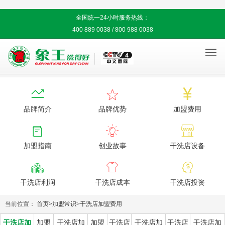
全国统一24小时服务热线：
400 889 0038 / 800 988 0038




品牌简介
品牌优势
加盟费用



加盟指南
创业故事
干洗店设备



干洗店利润
干洗店成本
干洗店投资
当前位置：
首页
>
加盟常识
>
干洗店加盟费用
干洗店加
加盟
干洗店加
加盟
干洗店
干洗店加
干洗店
干洗店加