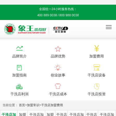
全国统一24小时服务热线：
400 889 0038 / 800 988 0038




品牌简介
品牌优势
加盟费用



加盟指南
创业故事
干洗店设备



干洗店利润
干洗店成本
干洗店投资
当前位置：
首页
>
加盟常识
>
干洗店加盟费用
干洗店加
加盟
干洗店加
加盟
干洗店
干洗店加
干洗店
干洗店加