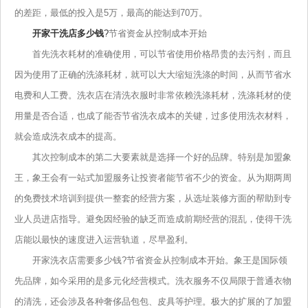
的差距，最低的投入是5万，最高的能达到70万。
开家干洗店多少钱
?
节省资金从控制成本开始
首先洗衣耗材的准确使用，可以节省使用价格昂贵的去污剂，而且
因为使用了正确的洗涤耗材，就可以大大缩短洗涤的时间，从而节省水
电费和人工费。洗衣店在清洗衣服时非常依赖洗涤耗材，洗涤耗材的使
用量是否合适，也成了能否节省洗衣成本的关键，过多使用洗衣材料，
就会造成洗衣成本的提高。
其次控制成本的第二大要素就是选择一个好的品牌。特别是加盟象
王，象王会有一站式加盟服务让投资者能节省不少的资金。从为期两周
的免费技术培训到提供一整套的经营方案，从选址装修方面的帮助到专
业人员进店指导。避免因经验的缺乏而造成前期经营的混乱，使得干洗
店能以最快的速度进入运营轨道，尽早盈利。
开家洗衣店需要多少钱?节省资金从控制成本开始。象王是国际领
先品牌，如今采用的是多元化经营模式。洗衣服务不仅局限于普通衣物
的清洗，还会涉及各种奢侈品包包、皮具等护理。极大的扩展的了加盟