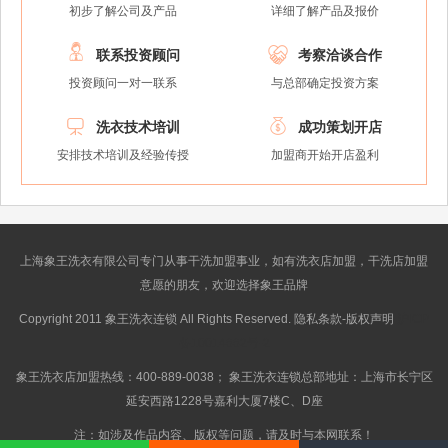
初步了解公司及产品
详细了解产品及报价


联系投资顾问
考察洽谈合作
投资顾问一对一联系
与总部确定投资方案


洗衣技术培训
成功策划开店
安排技术培训及经验传授
加盟商开始开店盈利
上海象王洗衣有限公司专门从事干洗加盟事业，如有洗衣店加盟，干洗店加盟
意愿的朋友，欢迎选择象王品牌
Copyright 2011 象王洗衣连锁 All Rights Reserved. 隐私条款-版权声明
沪ICP
备10014662号-2
象王洗衣店加盟热线：400-889-0038； 象王洗衣连锁总部地址：上海市长宁区
延安西路1228号嘉利大厦7楼C、D座
注：如涉及作品内容、版权等问题，请及时与本网联系！