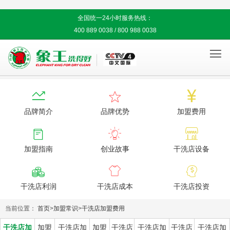
全国统一24小时服务热线：
400 889 0038 / 800 988 0038




品牌简介
品牌优势
加盟费用



加盟指南
创业故事
干洗店设备



干洗店利润
干洗店成本
干洗店投资
当前位置：
首页
>
加盟常识
>
干洗店加盟费用
干洗店加
加盟
干洗店加
加盟
干洗店
干洗店加
干洗店
干洗店加