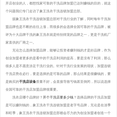
开店创业的人，都想找家可靠的干洗品牌加盟已达到赚钱的目的，就这
个问题我们专门走访了象王洗衣干洗连锁加盟总部。
据象王洗衣干洗连锁加盟总部对干洗行业的了解，同时每年干洗加
盟品牌也是不断的在往上涨，而很多的会选择全国可靠的干洗品牌，被
评为十大品牌干洗的象王洗衣就是特别得宠的品牌之一，更是干洗机厂
家直供的厂商之一。
无论怎么选择加盟品牌，能够让投资者赚到钱的才是好品牌，作为
创业加盟者更多的是看中的干洗店利润的提高，要是没有了利润，那么
很多人是不愿意涉足干洗行业的。针对干洗行业发展的现状，加盟连锁
干洗店势在必行，要是选择的是可靠的品牌，那么结果是很赚钱的，要
是购买的
干洗店设备
质量不好，会直接导致亏钱甚至倒闭，所以说选择
全国可靠的干洗店加盟品牌很重要。
洗衣店哪个品牌好？
开个干洗店要多少钱
？选择品牌的干洗店加盟
是可以赚到钱的，象王洗衣干洗连锁加盟是老字号品牌，无论是在淡季
和旺季，象王洗衣干洗连锁加盟总部都会尽力的为创业加盟者创造一个