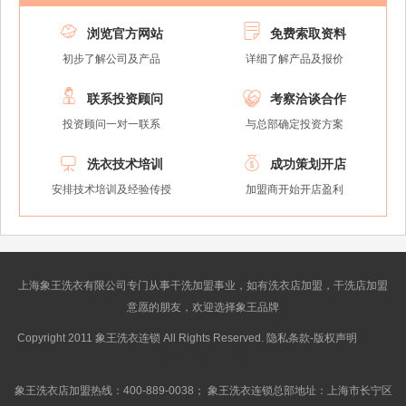


浏览官方网站
免费索取资料
初步了解公司及产品
详细了解产品及报价


联系投资顾问
考察洽谈合作
投资顾问一对一联系
与总部确定投资方案


洗衣技术培训
成功策划开店
安排技术培训及经验传授
加盟商开始开店盈利
上海象王洗衣有限公司专门从事干洗加盟事业，如有洗衣店加盟，干洗店加盟
意愿的朋友，欢迎选择象王品牌
Copyright 2011 象王洗衣连锁 All Rights Reserved. 隐私条款-版权声明
沪ICP
备10014662号-2
象王洗衣店加盟热线：400-889-0038； 象王洗衣连锁总部地址：上海市长宁区