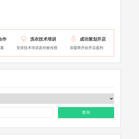


合作
洗衣技术培训
成功策划开店
方案
安排技术培训及经验传授
加盟商开始开店盈利
查询