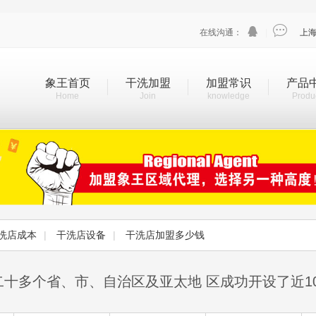


在线沟通：
|
上
象王首页
干洗加盟
加盟常识
产品
Home
Join
knowledge
Produ
洗店成本
|
干洗店设备
|
干洗店加盟多少钱
二十多个省、市、自治区及亚太地 区成功开设了近1