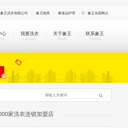
海象王洗衣有限公司
|
象王电商
|
奢侈品护理
|

象王全国网点
中心
我要洗衣
关于象王
联系象王
cts
Laundry
About
Contact

000家洗衣连锁加盟店