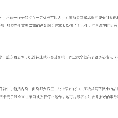
的，水位一样要保持在一定标准范围内，如果两者都超标很可能会引起电
洗店加盟费用重购贵重的设备啊？哇塞太恐怖了！另外，注意洗衣时间若
水、脏东西去除，机器转速就不会受影响，作业效率就高了很多还省电（
口袋中，包括内袋、侧袋都要掏空，防止诸如硬币、废纸及其它微小物品
西卡壳了轴承而让滚筒被强行停止运作，这可是最容易让设备损毁的事故