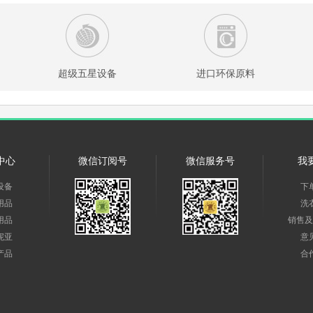
超级五星设备
进口环保原料
中心
微信订阅号
微信服务号
我
设备
下
用品
洗
用品
销售及
妮亚
意
产品
合