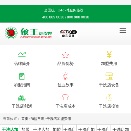
全国统一24小时服务热线：
400 889 0038 / 800 988 0038




品牌简介
品牌优势
加盟费用



加盟指南
创业故事
干洗店设备



干洗店利润
干洗店成本
干洗店投资
当前位置：
首页
>
加盟常识
>
干洗店加盟费用
干洗店加
加盟
干洗店加
加盟
干洗店
干洗店加
干洗店
干洗店加