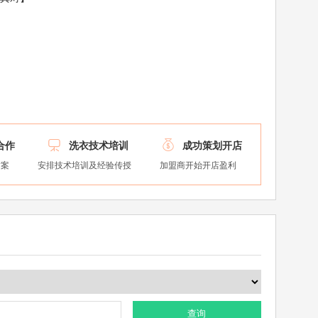


合作
洗衣技术培训
成功策划开店
方案
安排技术培训及经验传授
加盟商开始开店盈利
查询