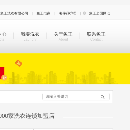
海象王洗衣有限公司
|
象王电商
|
奢侈品护理
|

象王全国网点
中心
我要洗衣
关于象王
联系象王
cts
Laundry
About
Contact

000家洗衣连锁加盟店