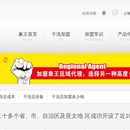


在线沟通：
|
上
象王首页
干洗加盟
加盟常识
产品
Home
Join
knowledge
Produ
洗店成本
|
干洗店设备
|
干洗店加盟多少钱
二十多个省、市、自治区及亚太地 区成功开设了近1