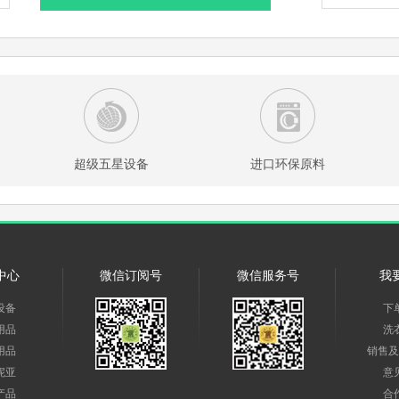
超级五星设备
进口环保原料
中心
微信订阅号
微信服务号
我
设备
下
用品
洗
用品
销售及
妮亚
意
产品
合