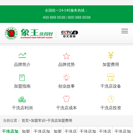
全国统一24小时服务热线：
400 889 0038 / 800 988 0038




品牌简介
品牌优势
加盟费用



加盟指南
创业故事
干洗店设备



干洗店利润
干洗店成本
干洗店投资
当前位置：
首页
>
加盟常识
>
干洗店加盟费用
干洗店加
加盟
干洗店加
加盟
干洗店
干洗店加
干洗店
干洗店加