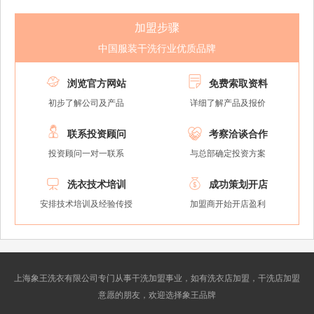
加盟步骤
中国服装干洗行业优质品牌


浏览官方网站
免费索取资料
初步了解公司及产品
详细了解产品及报价


联系投资顾问
考察洽谈合作
投资顾问一对一联系
与总部确定投资方案


洗衣技术培训
成功策划开店
安排技术培训及经验传授
加盟商开始开店盈利
上海象王洗衣有限公司专门从事干洗加盟事业，如有洗衣店加盟，干洗店加盟
意愿的朋友，欢迎选择象王品牌