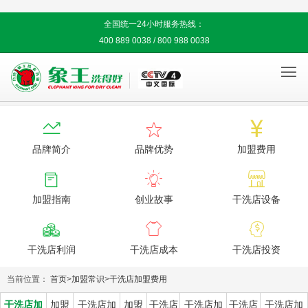
全国统一24小时服务热线：
400 889 0038 / 800 988 0038




品牌简介
品牌优势
加盟费用



加盟指南
创业故事
干洗店设备



干洗店利润
干洗店成本
干洗店投资
当前位置：
首页
>
加盟常识
>
干洗店加盟费用
干洗店加
加盟
干洗店加
加盟
干洗店
干洗店加
干洗店
干洗店加