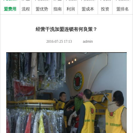
盟费用
流程
盟优势
指南
利润
盟成本
投资
盟排名
经营干洗加盟连锁有何良策？
2016-07-25 17:13
admin