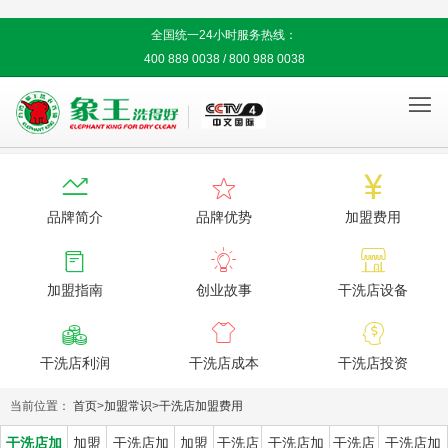
全国统一24小时服务热线：
400 889 0038 / 800 988 0038




品牌简介
品牌优势
加盟费用



加盟指南
创业故事
干洗店设备



干洗店利润
干洗店成本
干洗店投资
当前位置：
首页
>
加盟常识
>
干洗店加盟费用
干洗店加
加盟
干洗店加
加盟
干洗店
干洗店加
干洗店
干洗店加