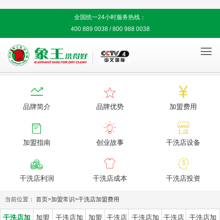
全国统一24小时服务热线：
400 889 0038 / 800 988 0038




品牌简介
品牌优势
加盟费用



加盟指南
创业故事
干洗店设备



干洗店利润
干洗店成本
干洗店投资
当前位置：
首页
>
加盟常识
>
干洗店加盟费用
干洗店加
加盟
干洗店加
加盟
干洗店
干洗店加
干洗店
干洗店加