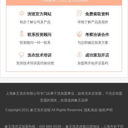


浏览官方网站
免费索取资料
初步了解公司及产品
详细了解产品及报价


联系投资顾问
考察洽谈合作
投资顾问一对一联系
与总部确定投资方案


洗衣技术培训
成功策划开店
安排技术培训及经验传授
加盟商开始开店盈利
上海象王洗衣有限公司专门从事干洗加盟事业，如有洗衣店加盟，干洗店加盟
意愿的朋友，欢迎选择象王品牌
Copyright 2011 象王洗衣连锁 All Rights Reserved. 隐私条款-版权声明
沪ICP
备10014662号-2
象王洗衣店加盟热线：400-889-0038； 象王洗衣连锁总部地址：上海市长宁区