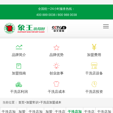
全国统一24小时服务热线：
400 889 0038 / 800 988 0038




品牌简介
品牌优势
加盟费用



加盟指南
创业故事
干洗店设备



干洗店利润
干洗店成本
干洗店投资
当前位置：
首页
>
加盟常识
>
干洗店加盟成本
干洗店加
加盟
干洗店加
加盟
干洗店
干洗店加
干洗店
干洗店加