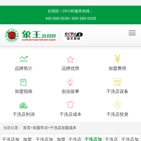
全国统一24小时服务热线：
400 889 0038 / 800 988 0038




品牌简介
品牌优势
加盟费用



加盟指南
创业故事
干洗店设备



干洗店利润
干洗店成本
干洗店投资
当前位置：
首页
>
加盟常识
>
干洗店加盟成本
干洗店加
加盟
干洗店加
加盟
干洗店
干洗店加
干洗店
干洗店加