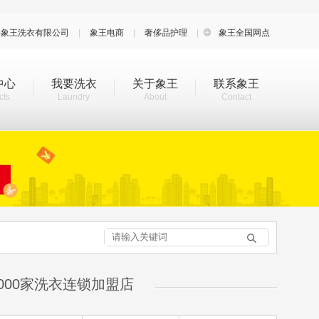
海象王洗衣有限公司
|
象王电商
|
奢侈品护理
|

象王全国网点
中心
我要洗衣
关于象王
联系象王
cts
Laundry
About
Contact

000家洗衣连锁加盟店