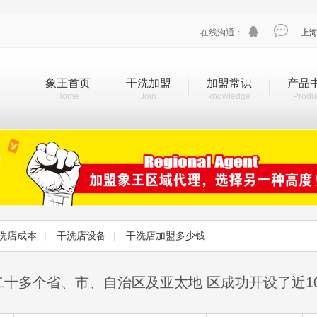


在线沟通：
|
上
象王首页
干洗加盟
加盟常识
产品
Home
Join
knowledge
Produ
洗店成本
|
干洗店设备
|
干洗店加盟多少钱
二十多个省、市、自治区及亚太地 区成功开设了近1