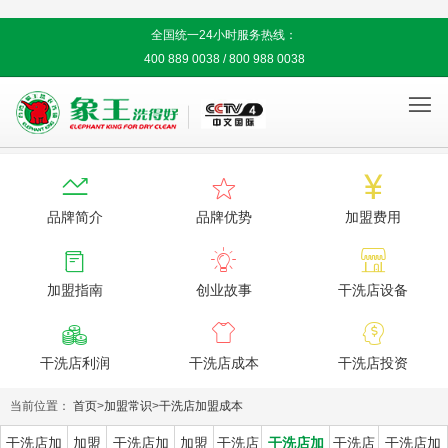
全国统一24小时服务热线：
400 889 0038 / 800 988 0038




品牌简介
品牌优势
加盟费用



加盟指南
创业故事
干洗店设备



干洗店利润
干洗店成本
干洗店投资
当前位置：
首页
>
加盟常识
>
干洗店加盟成本
干洗店加
加盟
干洗店加
加盟
干洗店
干洗店加
干洗店
干洗店加