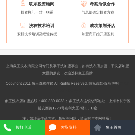


联系投资顾问
考察洽谈合作
投资顾问一对一联系
与总部确定投资方案


洗衣技术培训
成功策划开店
安排技术培训及经验传授
加盟商开始开店盈利
上海象王洗衣有限公司专门从事干洗加盟事业，如有洗衣店加盟，干洗店加盟
意愿的朋友，欢迎选择象王品牌
Copyright 2011 象王洗衣连锁 All Rights Reserved. 隐私条款-版权声明
沪ICP
备10014662号-2
象王洗衣店加盟热线：400-889-0038； 象王洗衣连锁总部地址：上海市长宁区
延安西路1228号嘉利大厦7楼C、D座
注：如涉及作品内容、版权等问题，请及时与本网联系！
拨打电话
索取资料
象王首页
} Get_Spider();