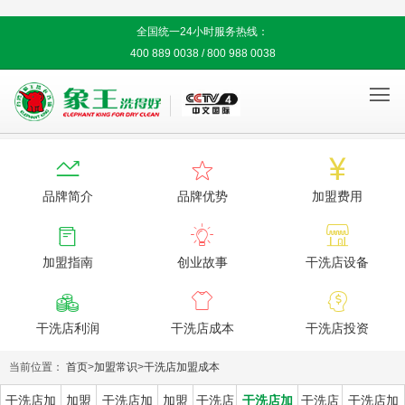
全国统一24小时服务热线：
400 889 0038 / 800 988 0038




品牌简介
品牌优势
加盟费用



加盟指南
创业故事
干洗店设备



干洗店利润
干洗店成本
干洗店投资
当前位置：
首页
>
加盟常识
>
干洗店加盟成本
干洗店加
加盟
干洗店加
加盟
干洗店
干洗店加
干洗店
干洗店加