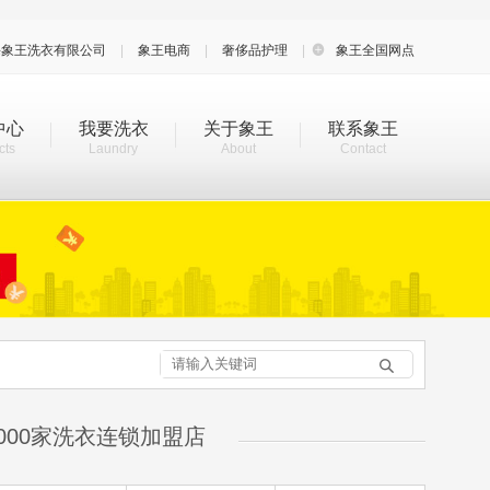
海象王洗衣有限公司
|
象王电商
|
奢侈品护理
|

象王全国网点
中心
我要洗衣
关于象王
联系象王
cts
Laundry
About
Contact

000家洗衣连锁加盟店