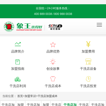
全国统一24小时服务热线：
400 889 0038 / 800 988 0038




品牌简介
品牌优势
加盟费用



加盟指南
创业故事
干洗店设备



干洗店利润
干洗店成本
干洗店投资
当前位置：
首页
>
加盟常识
>
干洗店加盟成本
干洗店加
加盟
干洗店加
加盟
干洗店
干洗店加
干洗店
干洗店加