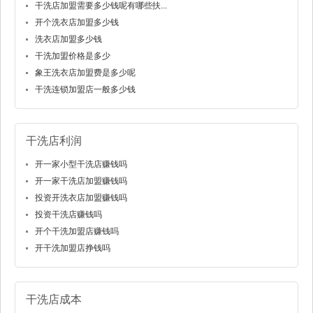
干洗店加盟需要多少钱呢有哪些扶...
开个洗衣店加盟多少钱
洗衣店加盟多少钱
干洗加盟价格是多少
象王洗衣店加盟费是多少呢
干洗连锁加盟店一般多少钱
干洗店利润
开一家小型干洗店赚钱吗
开一家干洗店加盟赚钱吗
投资开洗衣店加盟赚钱吗
投资干洗店赚钱吗
开个干洗加盟店赚钱吗
开干洗加盟店挣钱吗
干洗店成本