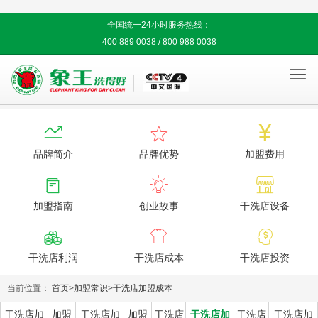
全国统一24小时服务热线：
400 889 0038 / 800 988 0038




品牌简介
品牌优势
加盟费用



加盟指南
创业故事
干洗店设备



干洗店利润
干洗店成本
干洗店投资
当前位置：
首页
>
加盟常识
>
干洗店加盟成本
干洗店加
加盟
干洗店加
加盟
干洗店
干洗店加
干洗店
干洗店加