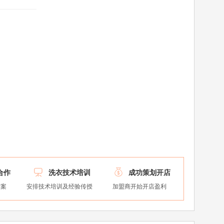


合作
洗衣技术培训
成功策划开店
方案
安排技术培训及经验传授
加盟商开始开店盈利