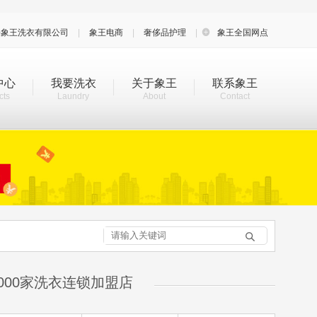
海象王洗衣有限公司
|
象王电商
|
奢侈品护理
|

象王全国网点
中心
我要洗衣
关于象王
联系象王
cts
Laundry
About
Contact

000家洗衣连锁加盟店