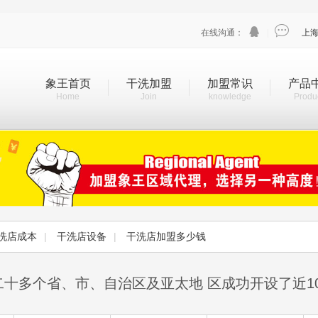


在线沟通：
|
上
象王首页
干洗加盟
加盟常识
产品
Home
Join
knowledge
Produ
洗店成本
|
干洗店设备
|
干洗店加盟多少钱
二十多个省、市、自治区及亚太地 区成功开设了近1