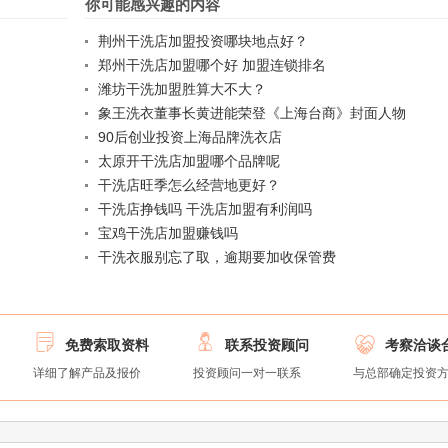
你可能感兴趣的内容
荆州干洗店加盟投资哪块地点好？
郑州干洗店加盟哪个好 加盟连锁排名
潍坊干洗加盟胜算大不大？
象王洗衣董事长黄进能荣登《上海台商》封面人物
90后创业投资上海品牌洗衣店
太原开干洗店加盟哪个品牌呢
干洗店旺季怎么经营地更好？
干洗店挣钱吗 干洗店加盟有利润吗
宝鸡干洗店加盟赚钱吗
干洗衣服别忘了取，逾期要加收保管费



免费索取资料
联系投资顾问
考察洽谈
详细了解产品及报价
投资顾问一对一联系
与总部确定投资