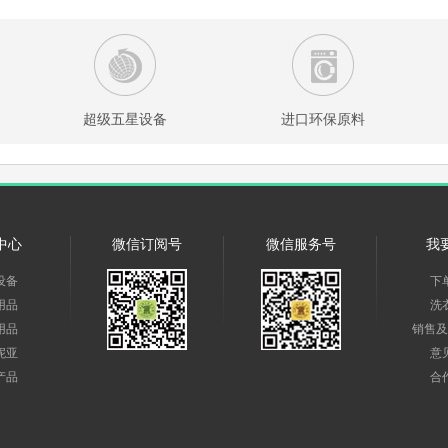
超级五星设备
进口环保原料
中心
微信订阅号
微信服务号
我
设备
下
用品
洗
用品
销售及
妮亚
意
产品
合