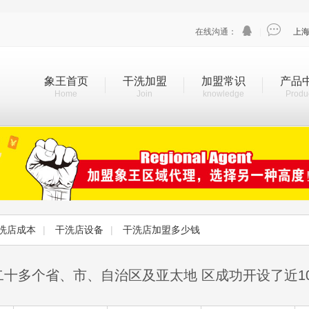


在线沟通：
|
上
象王首页
干洗加盟
加盟常识
产品
Home
Join
knowledge
Produ
洗店成本
|
干洗店设备
|
干洗店加盟多少钱
二十多个省、市、自治区及亚太地 区成功开设了近1