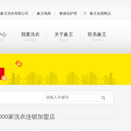
海象王洗衣有限公司
|
象王电商
|
奢侈品护理
|

象王全国网点
中心
我要洗衣
关于象王
联系象王
cts
Laundry
About
Contact

000家洗衣连锁加盟店