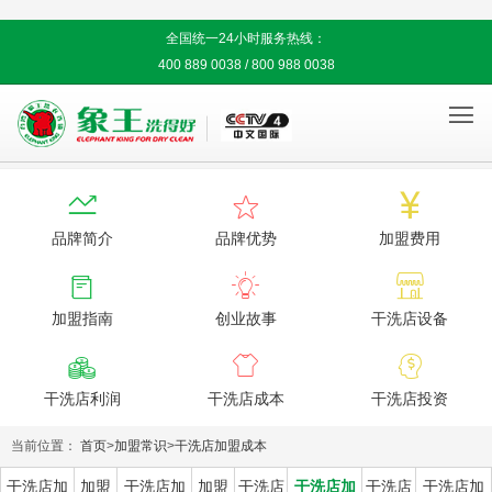
全国统一24小时服务热线：
400 889 0038 / 800 988 0038




品牌简介
品牌优势
加盟费用



加盟指南
创业故事
干洗店设备



干洗店利润
干洗店成本
干洗店投资
当前位置：
首页
>
加盟常识
>
干洗店加盟成本
干洗店加
加盟
干洗店加
加盟
干洗店
干洗店加
干洗店
干洗店加