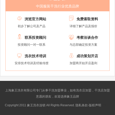
中国服装干洗行业优质品牌


浏览官方网站
免费索取资料
初步了解公司及产品
详细了解产品及报价


联系投资顾问
考察洽谈合作
投资顾问一对一联系
与总部确定投资方案


洗衣技术培训
成功策划开店
安排技术培训及经验传授
加盟商开始开店盈利
上海象王洗衣有限公司专门从事干洗加盟事业，如有洗衣店加盟，干洗店加盟
意愿的朋友，欢迎选择象王品牌
Copyright 2011 象王洗衣连锁 All Rights Reserved. 隐私条款-版权声明
沪ICP
备10014662号-2