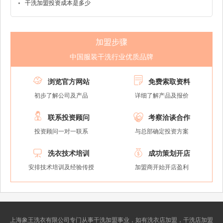
干洗加盟投资成本是多少
加盟步骤
中国服装干洗行业优质品牌


浏览官方网站
免费索取资料
初步了解公司及产品
详细了解产品及报价


联系投资顾问
考察洽谈合作
投资顾问一对一联系
与总部确定投资方案


洗衣技术培训
成功策划开店
安排技术培训及经验传授
加盟商开始开店盈利
上海象王洗衣有限公司专门从事干洗加盟事业，如有洗衣店加盟，干洗店加盟