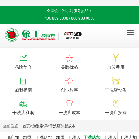
全国统一24小时服务热线：
400 889 0038 / 800 988 0038




品牌简介
品牌优势
加盟费用



加盟指南
创业故事
干洗店设备



干洗店利润
干洗店成本
干洗店投资
当前位置：
首页
>
加盟常识
>
干洗店加盟成本
干洗店加
加盟
干洗店加
加盟
干洗店
干洗店加
干洗店
干洗店加