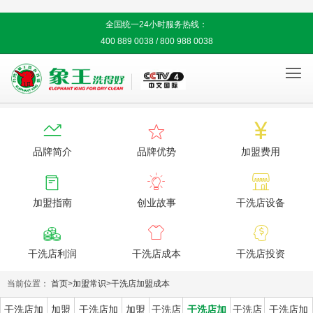
全国统一24小时服务热线：
400 889 0038 / 800 988 0038




品牌简介
品牌优势
加盟费用



加盟指南
创业故事
干洗店设备



干洗店利润
干洗店成本
干洗店投资
当前位置：
首页
>
加盟常识
>
干洗店加盟成本
干洗店加
加盟
干洗店加
加盟
干洗店
干洗店加
干洗店
干洗店加