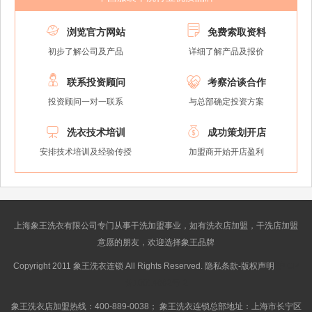


浏览官方网站
免费索取资料
初步了解公司及产品
详细了解产品及报价


联系投资顾问
考察洽谈合作
投资顾问一对一联系
与总部确定投资方案


洗衣技术培训
成功策划开店
安排技术培训及经验传授
加盟商开始开店盈利
上海象王洗衣有限公司专门从事干洗加盟事业，如有洗衣店加盟，干洗店加盟
意愿的朋友，欢迎选择象王品牌
Copyright 2011 象王洗衣连锁 All Rights Reserved. 隐私条款-版权声明
沪ICP
备10014662号-2
象王洗衣店加盟热线：400-889-0038； 象王洗衣连锁总部地址：上海市长宁区