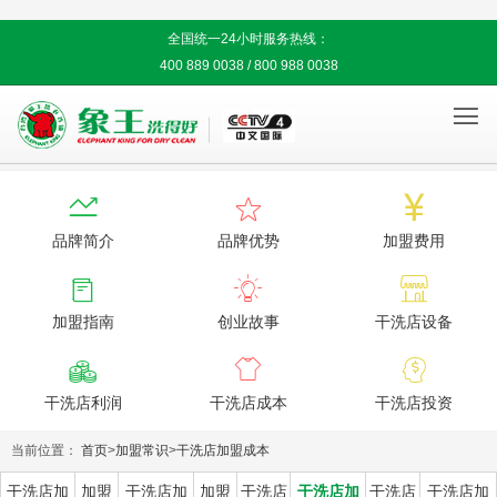
全国统一24小时服务热线：
400 889 0038 / 800 988 0038




品牌简介
品牌优势
加盟费用



加盟指南
创业故事
干洗店设备



干洗店利润
干洗店成本
干洗店投资
当前位置：
首页
>
加盟常识
>
干洗店加盟成本
干洗店加
加盟
干洗店加
加盟
干洗店
干洗店加
干洗店
干洗店加