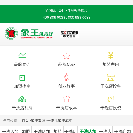
全国统一24小时服务热线：
400 889 0038 / 800 988 0038




品牌简介
品牌优势
加盟费用



加盟指南
创业故事
干洗店设备



干洗店利润
干洗店成本
干洗店投资
当前位置：
首页
>
加盟常识
>
干洗店加盟成本
干洗店加
加盟
干洗店加
加盟
干洗店
干洗店加
干洗店
干洗店加