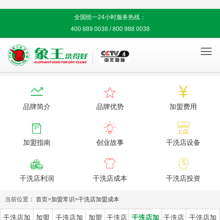
全国统一24小时服务热线：
400 889 0038 / 800 988 0038




品牌简介
品牌优势
加盟费用



加盟指南
创业故事
干洗店设备



干洗店利润
干洗店成本
干洗店投资
当前位置：
首页
>
加盟常识
>
干洗店加盟成本
干洗店加
加盟
干洗店加
加盟
干洗店
干洗店加
干洗店
干洗店加