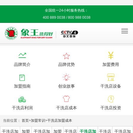
全国统一24小时服务热线：
400 889 0038 / 800 988 0038




品牌简介
品牌优势
加盟费用



加盟指南
创业故事
干洗店设备



干洗店利润
干洗店成本
干洗店投资
当前位置：
首页
>
加盟常识
>
干洗店加盟成本
干洗店加
加盟
干洗店加
加盟
干洗店
干洗店加
干洗店
干洗店加