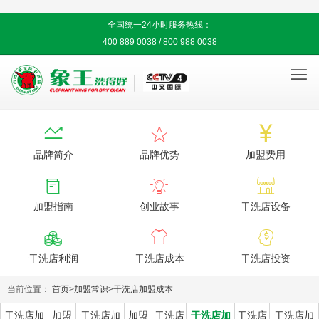
全国统一24小时服务热线：
400 889 0038 / 800 988 0038




品牌简介
品牌优势
加盟费用



加盟指南
创业故事
干洗店设备



干洗店利润
干洗店成本
干洗店投资
当前位置：
首页
>
加盟常识
>
干洗店加盟成本
干洗店加
加盟
干洗店加
加盟
干洗店
干洗店加
干洗店
干洗店加