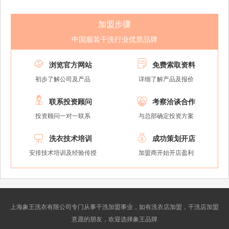
加盟步骤
中国服装干洗行业优质品牌


浏览官方网站
免费索取资料
初步了解公司及产品
详细了解产品及报价


联系投资顾问
考察洽谈合作
投资顾问一对一联系
与总部确定投资方案


洗衣技术培训
成功策划开店
安排技术培训及经验传授
加盟商开始开店盈利
上海象王洗衣有限公司专门从事干洗加盟事业，如有洗衣店加盟，干洗店加盟
意愿的朋友，欢迎选择象王品牌