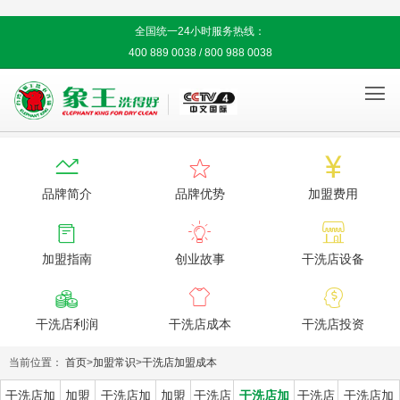
全国统一24小时服务热线：
400 889 0038 / 800 988 0038




品牌简介
品牌优势
加盟费用



加盟指南
创业故事
干洗店设备



干洗店利润
干洗店成本
干洗店投资
当前位置：
首页
>
加盟常识
>
干洗店加盟成本
干洗店加
加盟
干洗店加
加盟
干洗店
干洗店加
干洗店
干洗店加