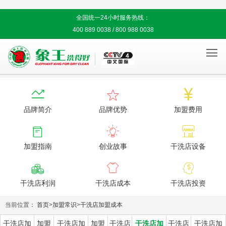
全国统一24小时服务热线：
400 889 0038 / 800 988 0038




品牌简介
品牌优势
加盟费用



加盟指南
创业故事
干洗店设备



干洗店利润
干洗店成本
干洗店投资
当前位置：
首页
>
加盟常识
>
干洗店加盟成本
干洗店加
加盟
干洗店加
加盟
干洗店
干洗店加
干洗店
干洗店加