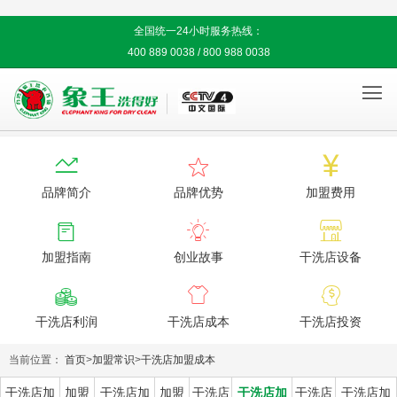
全国统一24小时服务热线：
400 889 0038 / 800 988 0038




品牌简介
品牌优势
加盟费用



加盟指南
创业故事
干洗店设备



干洗店利润
干洗店成本
干洗店投资
当前位置：
首页
>
加盟常识
>
干洗店加盟成本
干洗店加
加盟
干洗店加
加盟
干洗店
干洗店加
干洗店
干洗店加