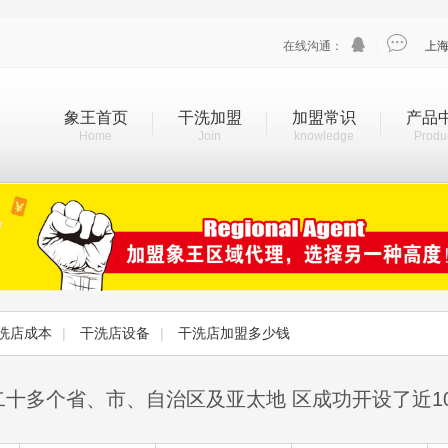


在线沟通：
|
上
象王首页
干洗加盟
加盟常识
产品
Home
Join
knowledge
Produ
洗店成本
|
干洗店设备
|
干洗店加盟多少钱
二十多个省、市、自治区及亚太地 区成功开设了近1