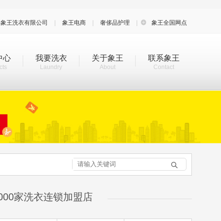
海象王洗衣有限公司
|
象王电商
|
奢侈品护理
|

象王全国网点
中心
我要洗衣
关于象王
联系象王
cts
Laundry
About
Contact

000家洗衣连锁加盟店