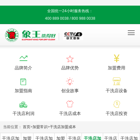
全国统一24小时服务热线：
400 889 0038 / 800 988 0038




品牌简介
品牌优势
加盟费用



加盟指南
创业故事
干洗店设备



干洗店利润
干洗店成本
干洗店投资
当前位置：
首页
>
加盟常识
>
干洗店加盟成本
干洗店加
加盟
干洗店加
加盟
干洗店
干洗店加
干洗店
干洗店加