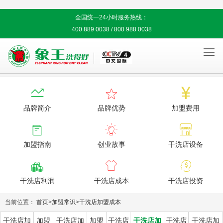
全国统一24小时服务热线：
400 889 0038 / 800 988 0038




品牌简介
品牌优势
加盟费用



加盟指南
创业故事
干洗店设备



干洗店利润
干洗店成本
干洗店投资
当前位置：
首页
>
加盟常识
>
干洗店加盟成本
干洗店加
加盟
干洗店加
加盟
干洗店
干洗店加
干洗店
干洗店加