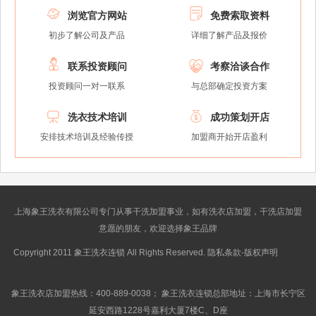


浏览官方网站
免费索取资料
初步了解公司及产品
详细了解产品及报价


联系投资顾问
考察洽谈合作
投资顾问一对一联系
与总部确定投资方案


洗衣技术培训
成功策划开店
安排技术培训及经验传授
加盟商开始开店盈利
上海象王洗衣有限公司专门从事干洗加盟事业，如有洗衣店加盟，干洗店加盟
意愿的朋友，欢迎选择象王品牌
Copyright 2011 象王洗衣连锁 All Rights Reserved. 隐私条款-版权声明
沪ICP
备10014662号-2
象王洗衣店加盟热线：400-889-0038； 象王洗衣连锁总部地址：上海市长宁区
延安西路1228号嘉利大厦7楼C、D座