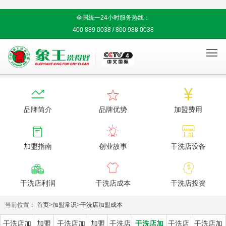
全国统一24小时服务热线：
400 889 0038 / 800 988 0038




品牌简介
品牌优势
加盟费用



加盟指南
创业故事
干洗店设备



干洗店利润
干洗店成本
干洗店投资
当前位置：
首页
>
加盟常识
>
干洗店加盟成本
干洗店加
加盟
干洗店加
加盟
干洗店
干洗店加
干洗店
干洗店加