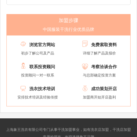
加盟步骤
中国服装干洗行业优质品牌


浏览官方网站
免费索取资料
初步了解公司及产品
详细了解产品及报价


联系投资顾问
考察洽谈合作
投资顾问一对一联系
与总部确定投资方案


洗衣技术培训
成功策划开店
安排技术培训及经验传授
加盟商开始开店盈利
上海象王洗衣有限公司专门从事干洗加盟事业，如有洗衣店加盟，干洗店加盟