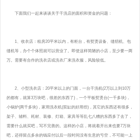
下面我们一起来谈谈关于干洗店的面积和资金的问题：
1、收衣店：租房20平米以内，有柜台，有熨烫设备、缝纫机、包
缝机等，办个个体照就可以营业了。即使这样简陋的小店，至少要一两
万。需要有合作的洗衣店或洗衣厂来洗衣服，风险较低。
2、小型洗衣店：20平米以上的门面，一台干洗机(2万以上到10万
的都有，就算3万块吧，很差的东西了)，一个平板熨烫台(一千多块)，
小锅炉(两千多块)，家用洗衣机(双缸的好用些)，其它的东西还有很多，
架子、辅料、耗材、装修、灯箱、家具等等乱七八糟的东西多了去了，
需要什么就买吧，写不完善的。这样的小店，将就着开出来也要7万块
吧，还得留点多余的钱应付以后一段时间没有生意的亏空，不可能一上