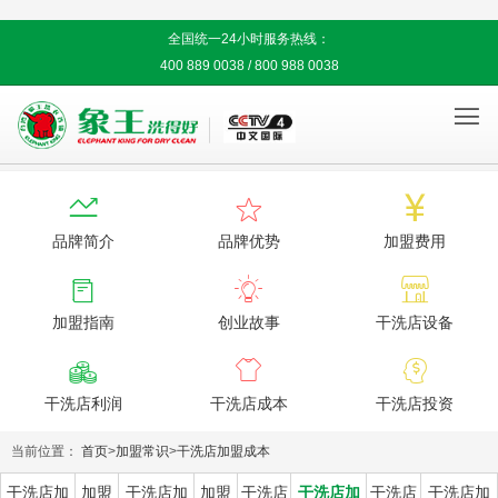
全国统一24小时服务热线：
400 889 0038 / 800 988 0038




品牌简介
品牌优势
加盟费用



加盟指南
创业故事
干洗店设备



干洗店利润
干洗店成本
干洗店投资
当前位置：
首页
>
加盟常识
>
干洗店加盟成本
干洗店加
加盟
干洗店加
加盟
干洗店
干洗店加
干洗店
干洗店加