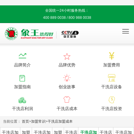
全国统一24小时服务热线：
400 889 0038 / 800 988 0038




品牌简介
品牌优势
加盟费用



加盟指南
创业故事
干洗店设备



干洗店利润
干洗店成本
干洗店投资
当前位置：
首页
>
加盟常识
>
干洗店加盟成本
干洗店加
加盟
干洗店加
加盟
干洗店
干洗店加
干洗店
干洗店加