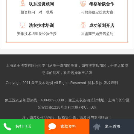


联系投资顾问
考察洽谈合作
投资顾问一对一联系
与总部确定投资方案


洗衣技术培训
成功策划开店
安排技术培训及经验传授
加盟商开始开店盈利
上海象王洗衣有限公司专门从事干洗加盟事业，如有洗衣店加盟，干洗店加盟
意愿的朋友，欢迎选择象王品牌
Copyright 2011 象王洗衣连锁 All Rights Reserved. 隐私条款-版权声明
沪ICP
备10014662号-2
象王洗衣店加盟热线：400-889-0038； 象王洗衣连锁总部地址：上海市长宁区
延安西路1228号嘉利大厦7楼C、D座
注：如涉及作品内容、版权等问题，请及时与本网联系！
拨打电话
索取资料
象王首页
} Get_Spider();