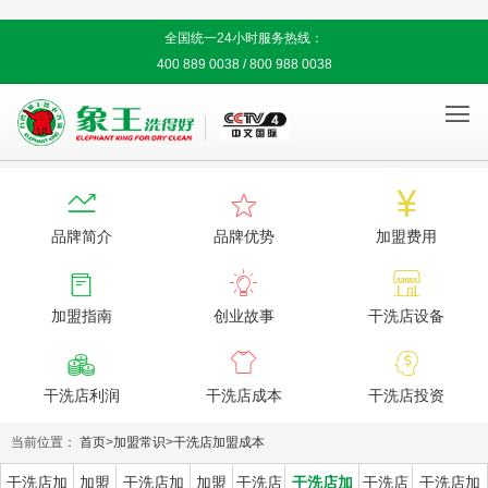
全国统一24小时服务热线：
400 889 0038 / 800 988 0038




品牌简介
品牌优势
加盟费用



加盟指南
创业故事
干洗店设备



干洗店利润
干洗店成本
干洗店投资
当前位置：
首页
>
加盟常识
>
干洗店加盟成本
干洗店加
加盟
干洗店加
加盟
干洗店
干洗店加
干洗店
干洗店加