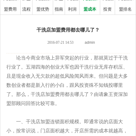
盟费用
流程
盟优势
指南
利润
盟成本
投资
盟排名
干洗店加盟费用都去哪儿了？
2016-07-21 14:53
admin
论当今商业市场上异军突起的行业，那就莫过于干洗
行业了。五湖四海的创业大军也因干洗行业无库存积压、
且是现金收入无欠款的超低风险闻风而来。但问题是大多
数创业者都是新入行的小白，跟风投资殊不知钱投哪里
了。那么，干洗店加盟费用都去哪儿了？由请象王资深加
盟部顾问回答比较可靠。
一、干洗店加盟连锁面积规模。即通常说的店面大
小，按常识说，门店面积越大，开店所需的成本就越高，