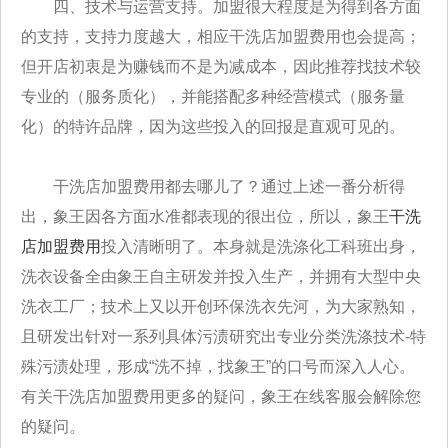
四、技术与运营支持。加盟很大程度是为得到各方面
的支持，支持力度越大，相应干洗店加盟费用也会提高；
但开店初衷是为赚钱而不是为减成本，因此推荐找技术较
专业的（服务质化），并能搭配多种经营模式（服务量
化）的特许品牌，因为这些投入的回报是直观可见的。
干洗店加盟费用都去哪儿了？通过上述一番分析得
出，象王因各方面水准都表现的很出位，所以，象王
干洗
店加盟费用
投入清晰明了。本身就是洗涤化工科班出身，
洗衣设备全由象王自主研发并投入生产，并拥有大型中央
洗衣工厂；技术上又以开创环保洗衣先河，为大家熟知，
且研发出针对一系列具体污渍研究出专业分类洗涤技术-特
殊污渍处理，形成“洗不掉，找象王”的口号而深入人心。
有关干洗店加盟费用更多的疑问，象王在线客服会解除您
的疑问。