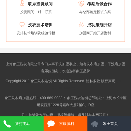


联系投资顾问
考察洽谈合作
投资顾问一对一联系
与总部确定投资方案


洗衣技术培训
成功策划开店
安排技术培训及经验传授
加盟商开始开店盈利
上海象王洗衣有限公司专门从事干洗加盟事业，如有洗衣店加盟，干洗店加盟
意愿的朋友，欢迎选择象王品牌
Copyright 2011 象王洗衣连锁 All Rights Reserved. 隐私条款-版权声明
沪ICP
备10014662号-2
象王洗衣店加盟热线：400-889-0038； 象王洗衣连锁总部地址：上海市长宁区
延安西路1228号嘉利大厦7楼C、D座
注：如涉及作品内容、版权等问题，请及时与本网联系！
拨打电话
索取资料
象王首页
} Get_Spider();