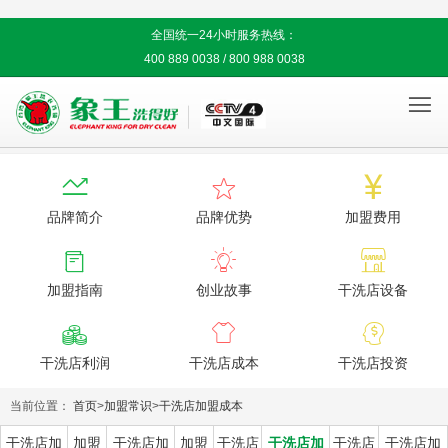
全国统一24小时服务热线：
400 889 0038 / 800 988 0038




品牌简介
品牌优势
加盟费用



加盟指南
创业故事
干洗店设备



干洗店利润
干洗店成本
干洗店投资
当前位置：
首页
>
加盟常识
>
干洗店加盟成本
干洗店加
加盟
干洗店加
加盟
干洗店
干洗店加
干洗店
干洗店加