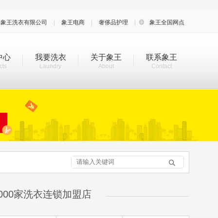
海象王洗衣有限公司
|
象王电商
|
奢侈品护理
|

象王全国网点
中心
我要洗衣
关于象王
联系象王
cts
Laundry
About
Contact

000家洗衣连锁加盟店