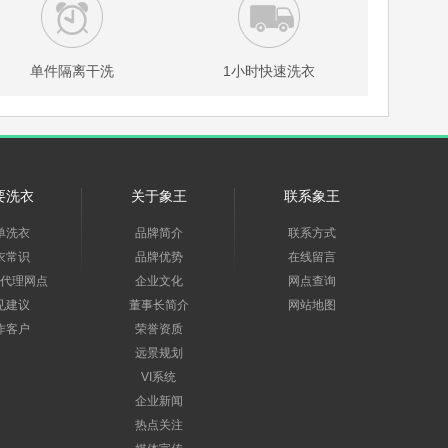
单件隔离干洗
1小时快速洗衣
要洗衣
关于象王
联系象王
单洗衣
品牌简介
联系方式
衣常识
品牌优势
在线留言
代理网点
企业文化
网点查询
见建议
董事长简介
网站地图
作客户
荣誉资质
远景规划
VI系统
企业新闻
热点关注