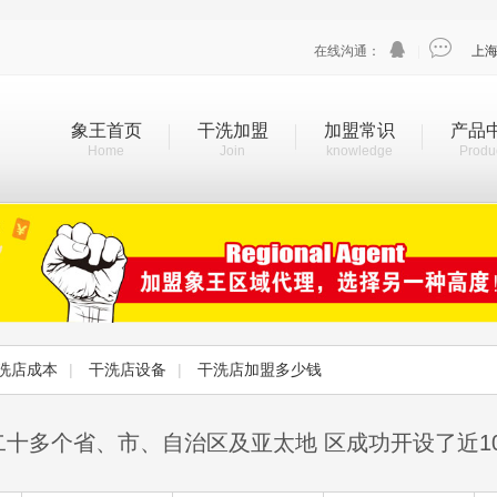


在线沟通：
|
上
象王首页
干洗加盟
加盟常识
产品
Home
Join
knowledge
Produ
洗店成本
|
干洗店设备
|
干洗店加盟多少钱
二十多个省、市、自治区及亚太地 区成功开设了近1