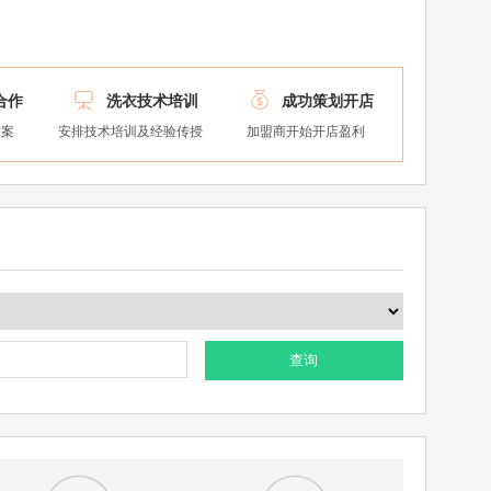


合作
洗衣技术培训
成功策划开店
方案
安排技术培训及经验传授
加盟商开始开店盈利
查询