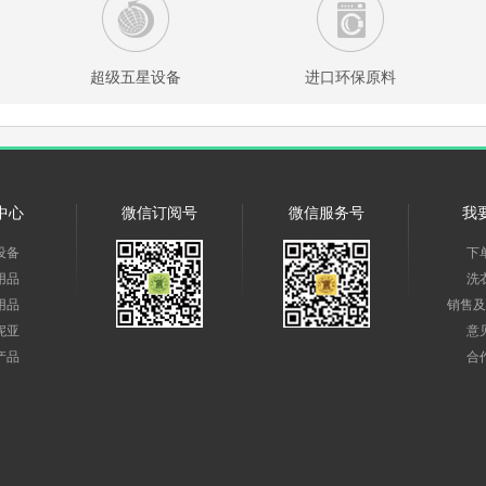
超级五星设备
进口环保原料
中心
微信订阅号
微信服务号
我
设备
下
用品
洗
用品
销售及
妮亚
意
产品
合