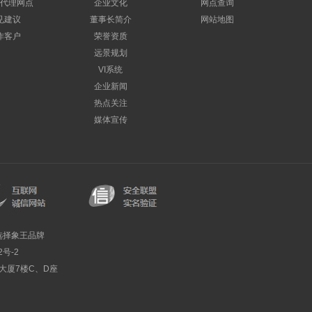
代理网点
企业文化
网点查询
见建议
董事长简介
网站地图
作客户
荣誉资质
远景规划
VI系统
企业新闻
热点关注
媒体宣传
选择象王品牌
2号-2
利大厦7楼C、D座