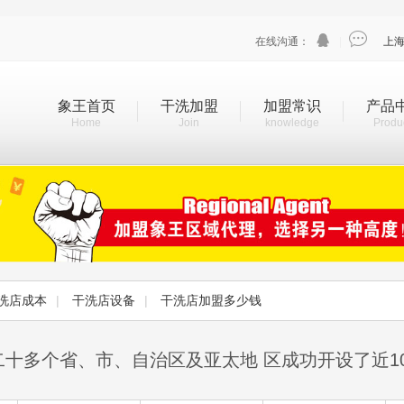


在线沟通：
|
上
象王首页
干洗加盟
加盟常识
产品
Home
Join
knowledge
Produ
洗店成本
|
干洗店设备
|
干洗店加盟多少钱
二十多个省、市、自治区及亚太地 区成功开设了近1