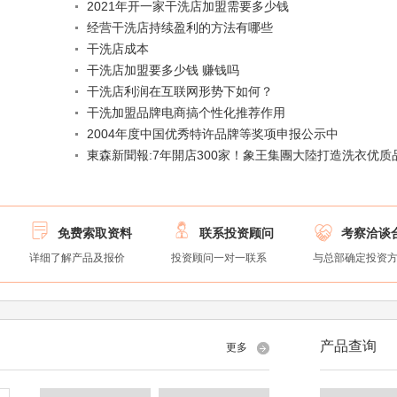
2021年开一家干洗店加盟需要多少钱
经营干洗店持续盈利的方法有哪些
干洗店成本
干洗店加盟要多少钱 赚钱吗
干洗店利润在互联网形势下如何？
干洗加盟品牌电商搞个性化推荐作用
2004年度中国优秀特许品牌等奖项申报公示中
東森新聞報:7年開店300家！象王集團大陸打造洗衣优质



免费索取资料
联系投资顾问
考察洽谈
详细了解产品及报价
投资顾问一对一联系
与总部确定投资
产品查询
更多