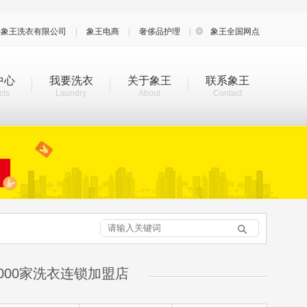
海象王洗衣有限公司
|
象王电商
|
奢侈品护理
|

象王全国网点
中心
我要洗衣
关于象王
联系象王
cts
Laundry
About
Contact

000家洗衣连锁加盟店