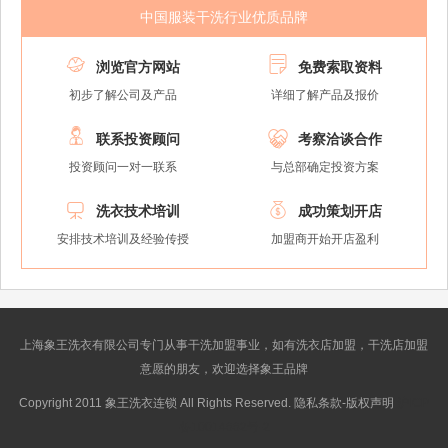
中国服装干洗行业优质品牌


浏览官方网站
免费索取资料
初步了解公司及产品
详细了解产品及报价


联系投资顾问
考察洽谈合作
投资顾问一对一联系
与总部确定投资方案


洗衣技术培训
成功策划开店
安排技术培训及经验传授
加盟商开始开店盈利
上海象王洗衣有限公司专门从事干洗加盟事业，如有洗衣店加盟，干洗店加盟
意愿的朋友，欢迎选择象王品牌
Copyright 2011 象王洗衣连锁 All Rights Reserved. 隐私条款-版权声明
沪ICP
备10014662号-2