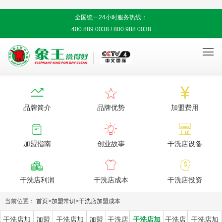
全国统一24小时服务热线：
400 889 0038 / 800 988 0038




品牌简介
品牌优势
加盟费用



加盟指南
创业故事
干洗店设备



干洗店利润
干洗店成本
干洗店投资
当前位置：
首页
>
加盟常识
>
干洗店加盟成本
干洗店加
加盟
干洗店加
加盟
干洗店
干洗店加
干洗店
干洗店加