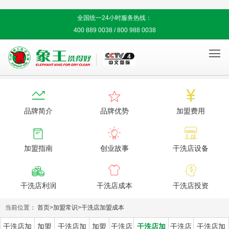
全国统一24小时服务热线：
400 889 0038 / 800 988 0038




品牌简介
品牌优势
加盟费用



加盟指南
创业故事
干洗店设备



干洗店利润
干洗店成本
干洗店投资
当前位置：
首页
>
加盟常识
>
干洗店加盟成本
干洗店加
加盟
干洗店加
加盟
干洗店
干洗店加
干洗店
干洗店加