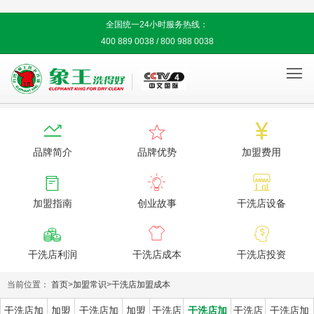
全国统一24小时服务热线：
400 889 0038 / 800 988 0038




品牌简介
品牌优势
加盟费用



加盟指南
创业故事
干洗店设备



干洗店利润
干洗店成本
干洗店投资
当前位置：
首页
>
加盟常识
>
干洗店加盟成本
干洗店加
加盟
干洗店加
加盟
干洗店
干洗店加
干洗店
干洗店加