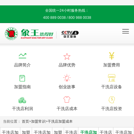
全国统一24小时服务热线：
400 889 0038 / 800 988 0038




品牌简介
品牌优势
加盟费用



加盟指南
创业故事
干洗店设备



干洗店利润
干洗店成本
干洗店投资
当前位置：
首页
>
加盟常识
>
干洗店加盟成本
干洗店加
加盟
干洗店加
加盟
干洗店
干洗店加
干洗店
干洗店加