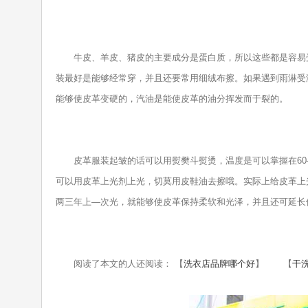
牛皮、羊皮、猪皮的主要成分是蛋白质，所以这些都是容易受
装最好是能够经常穿，并且还要常用细绒布擦。如果遇到雨淋受
能够使皮革变硬的，汽油是能使皮革的油分挥发而于裂的。
皮革服装起皱的话可以用熨樊斗熨烫，温度是可以掌握在60—
可以用皮革上光剂上光，切莫用皮鞋油去擦哦。实际上给皮革上
两三年上—次光，就能够使皮革保持柔软和光泽，并且还可延长
阅读了本文的人还阅读： 【
洗衣店品牌哪个好
】 【
干