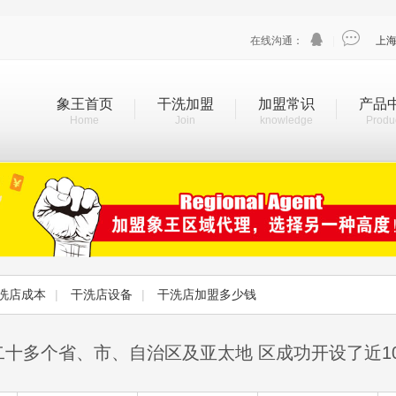


在线沟通：
|
上
象王首页
干洗加盟
加盟常识
产品
Home
Join
knowledge
Produ
洗店成本
|
干洗店设备
|
干洗店加盟多少钱
二十多个省、市、自治区及亚太地 区成功开设了近1