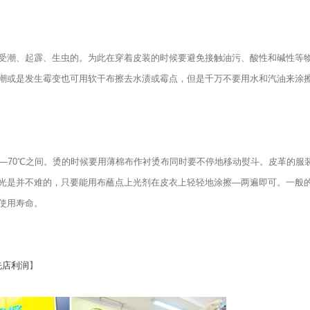
潮、起霹、生虫的。为此在穿着皮装的时候要避免接触油污、酸性和碱性等
潮或是发生霉变也可用软干布擦去水渍或霉点，但是千万不要用水和汽油来涂
70℃之间。烫的时候要用薄棉布作衬烫布同时要不停地移动熨斗。皮革的服
光是并不难的，只要能用布蘸点上光剂在皮衣上轻轻地涂擦—两遍即可。一般
使用寿命。
洗店利润
】