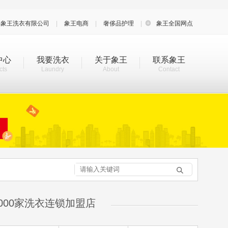
海象王洗衣有限公司
|
象王电商
|
奢侈品护理
|

象王全国网点
中心
我要洗衣
关于象王
联系象王
cts
Laundry
About
Contact

000家洗衣连锁加盟店