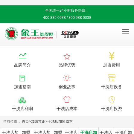
全国统一24小时服务热线：
400 889 0038 / 800 988 0038




品牌简介
品牌优势
加盟费用



加盟指南
创业故事
干洗店设备



干洗店利润
干洗店成本
干洗店投资
当前位置：
首页
>
加盟常识
>
干洗店加盟成本
干洗店加
加盟
干洗店加
加盟
干洗店
干洗店加
干洗店
干洗店加