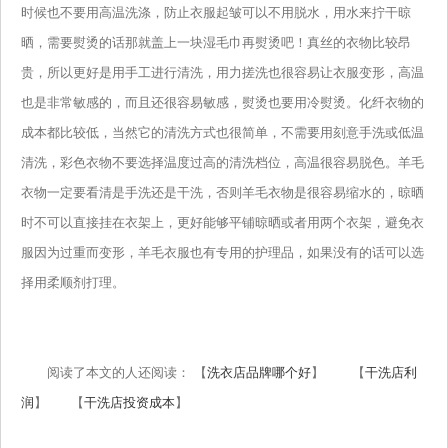
时候也不要用高温洗涤，防止衣服起皱可以不用脱水，用水来拧干晾
晒，需要熨烫的话那就盖上一块湿毛巾再熨烫吧！真丝的衣物比较昂
贵，所以更好是用手工进行清洗，用力搓洗也很容易让衣服变形，高温
也是非常敏感的，而且还很容易敏感，熨烫也要用冷熨烫。化纤衣物的
成本都比较低，当然它的清洗方式也很简单，不需要用刻意手洗或低温
清洗，彩色衣物不要选择温度过高的清洗档位，高温很容易脱色。羊毛
衣物一定要看清是手洗还是干洗，否则羊毛衣物是很容易缩水的，晾晒
时不可以直接挂在衣架上，更好能够平铺晾晒或者用两个衣架，避免衣
服因为过重而变形，羊毛衣服也有专用的护理品，如果没有的话可以选
择用柔顺剂打理。
阅读了本文的人还阅读： 【
洗衣店品牌哪个好
】 【
干洗店利
润
】 【
干洗店投资成本
】