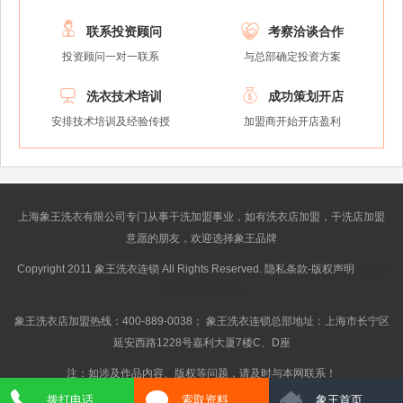


联系投资顾问
考察洽谈合作
投资顾问一对一联系
与总部确定投资方案


洗衣技术培训
成功策划开店
安排技术培训及经验传授
加盟商开始开店盈利
上海象王洗衣有限公司专门从事干洗加盟事业，如有洗衣店加盟，干洗店加盟
意愿的朋友，欢迎选择象王品牌
Copyright 2011 象王洗衣连锁 All Rights Reserved. 隐私条款-版权声明
沪ICP
备10014662号-2
象王洗衣店加盟热线：400-889-0038； 象王洗衣连锁总部地址：上海市长宁区
延安西路1228号嘉利大厦7楼C、D座
注：如涉及作品内容、版权等问题，请及时与本网联系！
拨打电话
索取资料
象王首页